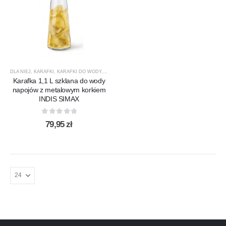
DLA NIEJ
,
KARAFKI
,
KARAFKI DO WODY
,
PREZENTY
,
PRODUCENCI
,
PRODUKTY
,
SIMAX
,
SPEC
Karafka 1,1 L szklana do wody
napojów z metalowym korkiem
INDIS SIMAX
0
out of 5
79,95
zł