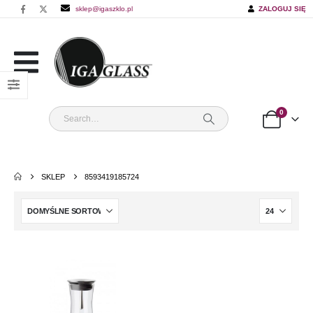
sklep@igaszklo.pl
ZALOGUJ SIĘ
0
SKLEP
8593419185724