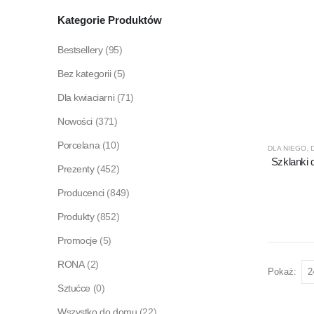
Kategorie Produktów
Bestsellery
(95)
Bez kategorii
(5)
Dla kwiaciarni
(71)
Nowości
(371)
Porcelana
(10)
DLA NIEGO
,
Szklanki 
Prezenty
(452)
Producenci
(849)
Produkty
(852)
Promocje
(5)
RONA
(2)
Pokaż:
Sztućce
(0)
Wszystko do domu
(22)