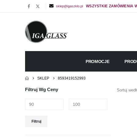
WSZYSTKIE ZAMÓWIENIA W
sklep@igaszklo.pl
PROMOCJE
PROD
SKLEP
8593419152993
Filtruj Wg Ceny
Sortuj wedł
Cena
Cena
Filtruj
min
max