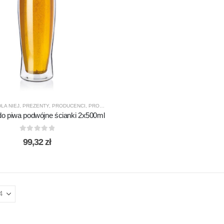
DLA NIEJ
,
PREZENTY
,
PRODUCENCI
,
PRODUKTY
,
SIMAX
,
SZKLANKI
,
SZKLANKI DO PIWA
do piwa podwójne ścianki 2x500ml
0
out of 5
99,32
zł