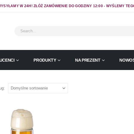
YSYŁAMY W 24H! ZŁÓŻ ZAMÓWIENIE DO GODZINY 12:00 - WYŚLEMY TEG
UCENCI
PRODUKTY
NA PREZENT
NOWOŚ
ug: