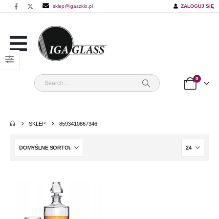
sklep@igaszklo.pl
ZALOGUJ SIĘ
0
SKLEP
8593410867346