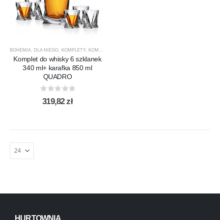
BOHEMIA
,
DLA NIEGO
,
KOMPLETY
,
KOMPLETY DO WHISKY
,
PREZENTY
,
PRODUCENCI
,
PROD
Komplet do whisky 6 szklanek
340 ml+ karafka 850 ml
QUADRO
0
out of 5
319,82
zł
HURTOWNIA