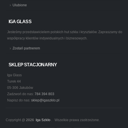
Ulubione
IGA GLASS
Jesteśmy przedstawicielem polskich hut szkła i kryształów. Zapraszamy do
współpracy klientów indywidualnych i biznesowych.
Zostań partnerem
SKLEP STACJONARNY
Iga Glass
Turek 44
05-306 Jakubów
Zadzwoń do nas:
784 394 803
Napisz do nas:
sklep@igaszklo.pl
Copyright @
2026
Iga Szkło
. Wszelkie prawa zastrzeżone.