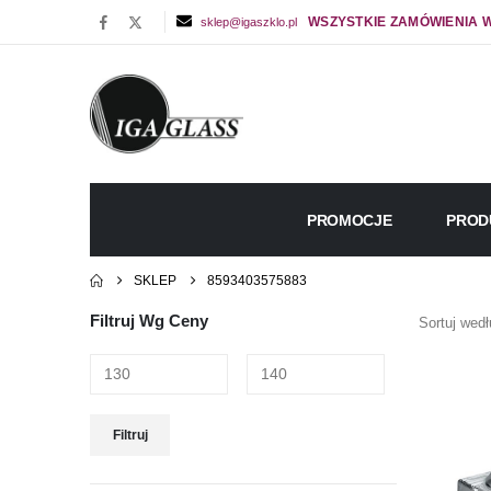
WSZYSTKIE ZAMÓWIENIA W
sklep@igaszklo.pl
PROMOCJE
PROD
SKLEP
8593403575883
Filtruj Wg Ceny
Sortuj wedł
Cena
Cena
Filtruj
min
max