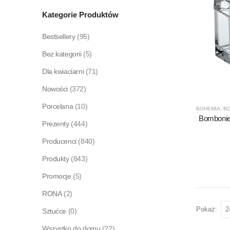
Kategorie Produktów
Bestsellery
(95)
Bez kategorii
(5)
Dla kwiaciarni
(71)
Nowości
(372)
Porcelana
(10)
BOHEMIA
,
BO
Bombonier
Prezenty
(444)
Producenci
(840)
Produkty
(843)
Promocje
(5)
RONA
(2)
Pokaż:
Sztućce
(0)
Wszystko do domu
(22)