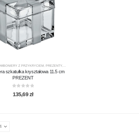
MBONIERY Z PRZYKRYCIEM
,
PREZENTY
,
PRODUCENCI
,
PRODUKTY
,
SALATERY
a szkatułka kryształowa 11.5 cm
PREZENT
0
out of 5
135,69
zł