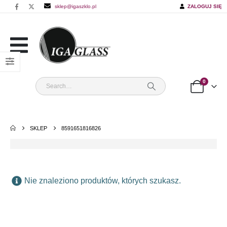
sklep@igaszklo.pl
ZALOGUJ SIĘ
0
SKLEP
8591651816826
Nie znaleziono produktów, których szukasz.