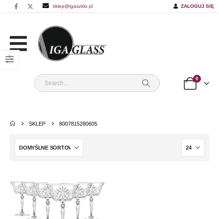
sklep@igaszklo.pl
ZALOGUJ SIĘ
0
SKLEP
8007815280605