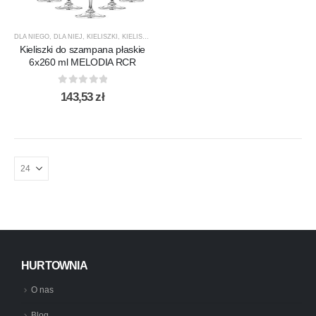
DLA NIEGO
,
DLA NIEJ
,
KIELISZKI
,
KIELISZKI DO SZAMPANA
,
MELODIA
,
PREZENTY
,
PRODUCEN
Kieliszki do szampana płaskie
6x260 ml MELODIA RCR
0
out of 5
143,53
zł
HURTOWNIA
O nas
Blog