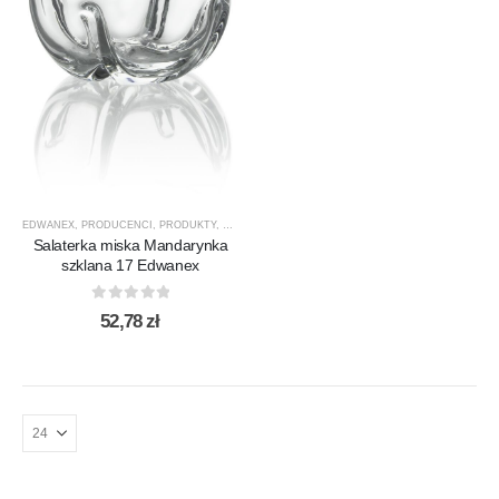
EDWANEX
,
PRODUCENCI
,
PRODUKTY
,
SALATERY
,
SALATERY I SALATERKI
Salaterka miska Mandarynka
szklana 17 Edwanex
0
out of 5
52,78
zł