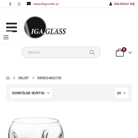
sklep@igaszklo.pl
ZALOGUJ SIĘ
0
SKLEP
5908214602735