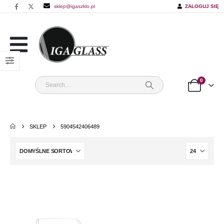
sklep@igaszklo.pl
ZALOGUJ SIĘ
0
SKLEP
5904542406489