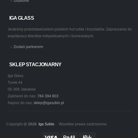
Ulubione
IGA GLASS
Jesteśmy przedstawicielem polskich hut szkła i kryształów. Zapraszamy do
współpracy klientów indywidualnych i biznesowych.
Zostań partnerem
SKLEP STACJONARNY
Iga Glass
Turek 44
05-306 Jakubów
Zadzwoń do nas:
784 394 803
Napisz do nas:
sklep@igaszklo.pl
Copyright @
2026
Iga Szkło
. Wszelkie prawa zastrzeżone.