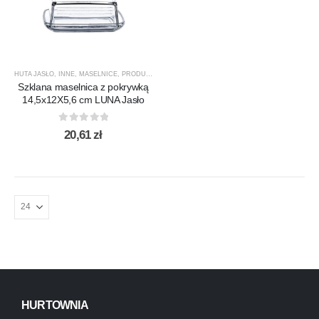
HUTA JASŁO
,
INNE
,
MASELNICE
,
PRODUCENCI
,
PRODUKTY
Szklana maselnica z pokrywką
14,5x12X5,6 cm LUNA Jasło
0
out of 5
20,61
zł
HURTOWNIA