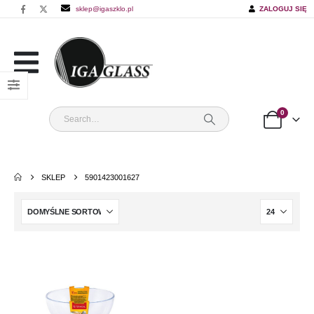
sklep@igaszklo.pl
ZALOGUJ SIĘ
0
SKLEP
5901423001627