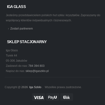
IGA GLASS
Jesteśmy przedstawicielem polskich hut szkła i kryształów. Zapraszamy do
współpracy klientów indywidualnych i biznesowych.
Zostań partnerem
SKLEP STACJONARNY
Iga Glass
Turek 44
05-306 Jakubów
Zadzwoń do nas:
784 394 803
Napisz do nas:
sklep@igaszklo.pl
Copyright @
2026
Iga Szkło
. Wszelkie prawa zastrzeżone.