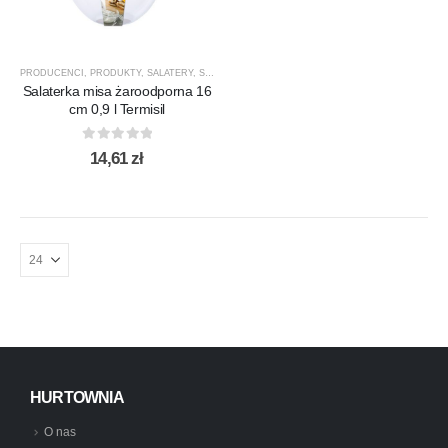
PRODUCENCI
,
PRODUKTY
,
SALATERY
,
SALATERY I SALATERKI
,
TERMISIL
Salaterka misa żaroodporna 16
cm 0,9 l Termisil
0
out of 5
14,61
zł
HURTOWNIA
O nas