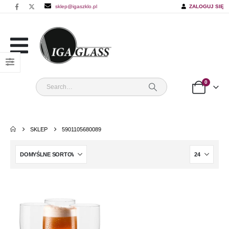
sklep@igaszklo.pl
ZALOGUJ SIĘ
0
SKLEP
5901105680089