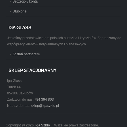
Szczegóły konta
Ulubione
IGA GLASS
Jesteśmy przedstawicielem polskich hut szkła i kryształów. Zapraszamy do
współpracy klientów indywidualnych i biznesowych.
Zostań partnerem
SKLEP STACJONARNY
Iga Glass
Turek 44
05-306 Jakubów
Zadzwoń do nas:
784 394 803
Napisz do nas:
sklep@igaszklo.pl
Copyright @
2026
Iga Szkło
. Wszelkie prawa zastrzeżone.