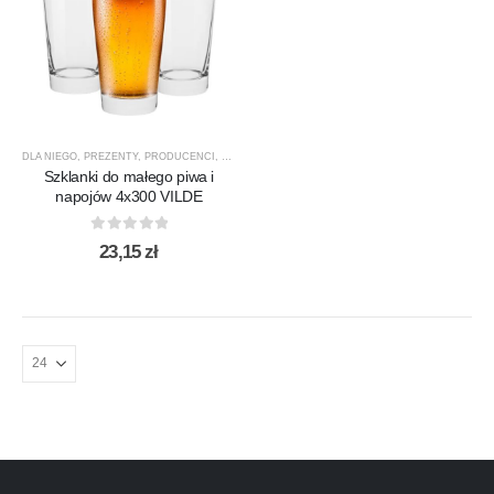
DLA NIEGO
,
PREZENTY
,
PRODUCENCI
,
PRODUKTY
,
SZKLANKI
,
SZKLANKI DO DRINKÓW / KOK
Szklanki do małego piwa i
napojów 4x300 VILDE
0
out of 5
23,15
zł