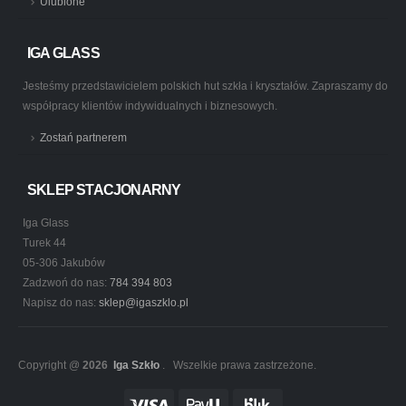
Ulubione
IGA GLASS
Jesteśmy przedstawicielem polskich hut szkła i kryształów. Zapraszamy do
współpracy klientów indywidualnych i biznesowych.
Zostań partnerem
SKLEP STACJONARNY
Iga Glass
Turek 44
05-306 Jakubów
Zadzwoń do nas:
784 394 803
Napisz do nas:
sklep@igaszklo.pl
Copyright @
2026
Iga Szkło
. Wszelkie prawa zastrzeżone.