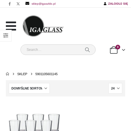
sklep@igaszklo.pl
ZALOGUJ SIĘ
0
SKLEP
5901105601145