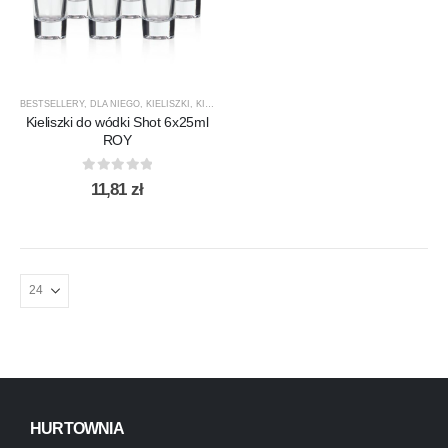
BESTSELLERY
,
DLA NIEGO
,
KIELISZKI
,
KIELISZKI DO LIKIERU / NALEWEK
,
KIELISZKI DO WÓDK
Kieliszki do wódki Shot 6x25ml
ROY
0
out of 5
11,81
zł
HURTOWNIA