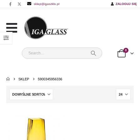
sklep@igaszklo.pl
ZALOGUJ SIĘ
0
SKLEP
5900345956336