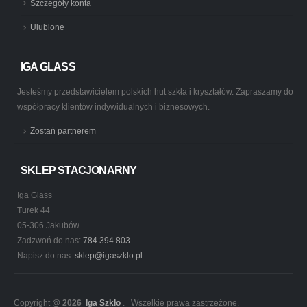
Szczegóły konta
Ulubione
IGA GLASS
Jesteśmy przedstawicielem polskich hut szkła i kryształów. Zapraszamy do
współpracy klientów indywidualnych i biznesowych.
Zostań partnerem
SKLEP STACJONARNY
Iga Glass
Turek 44
05-306 Jakubów
Zadzwoń do nas:
784 394 803
Napisz do nas:
sklep@igaszklo.pl
Copyright @
2026
Iga Szkło
. Wszelkie prawa zastrzeżone.