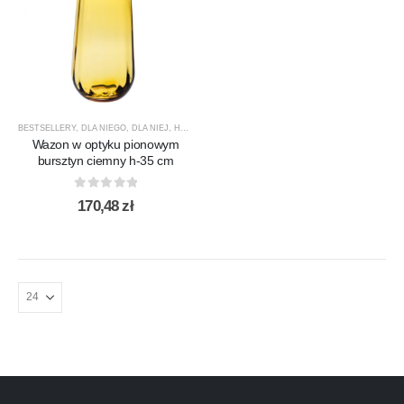
BESTSELLERY
,
DLA NIEGO
,
DLA NIEJ
,
HOME&LIVING
,
KROSNO GLASS
,
NOWOŚCI
,
PREZENTY
Wazon w optyku pionowym
bursztyn ciemny h-35 cm
0
out of 5
170,48
zł