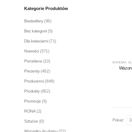
Kategorie Produktów
Bestsellery
(95)
Bez kategorii
(5)
Dla kwiaciarni
(71)
Nowości
(371)
Porcelana
(10)
BOHEMIA
,
DL
Wazon 
Prezenty
(452)
Producenci
(849)
Produkty
(852)
Promocje
(5)
RONA
(2)
Pokaż:
Sztućce
(0)
Wszystko do domu
(22)