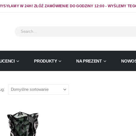
YSYŁAMY W 24H! ZŁÓŻ ZAMÓWIENIE DO GODZINY 12:00 - WYŚLEMY TEG
UCENCI
PRODUKTY
NA PREZENT
NOWOŚ
ug: