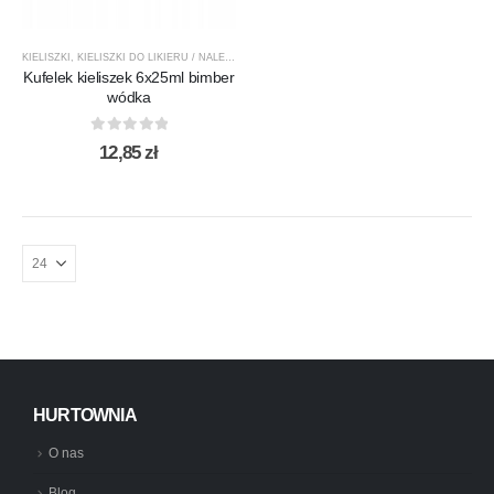
KIELISZKI
,
KIELISZKI DO LIKIERU / NALEWEK
,
KIELISZKI DO WÓDKI
,
PRODUKTY
Kufelek kieliszek 6x25ml bimber
wódka
0
out of 5
12,85
zł
HURTOWNIA
O nas
Blog