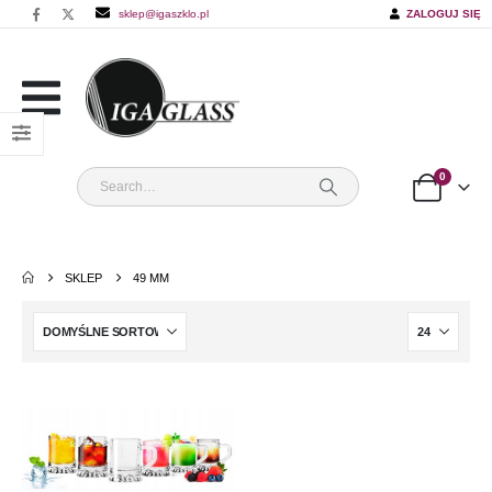
sklep@igaszklo.pl
ZALOGUJ SIĘ
0
SKLEP
49 MM