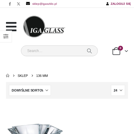
sklep@igaszklo.pl
ZALOGUJ SIĘ
0
SKLEP
136 MM