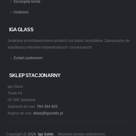
Szczegóły konta
Ulubione
IGA GLASS
Jesteśmy przedstawicielem polskich hut szkła i kryształów. Zapraszamy do
współpracy klientów indywidualnych i biznesowych.
Zostań partnerem
SKLEP STACJONARNY
Iga Glass
Turek 44
05-306 Jakubów
Zadzwoń do nas:
784 394 803
Napisz do nas:
sklep@igaszklo.pl
Copyright @
2026
Iga Szkło
. Wszelkie prawa zastrzeżone.