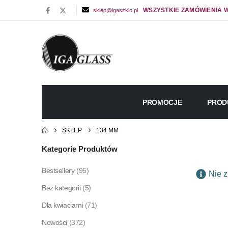
WSZYSTKIE ZAMÓWIENIA W
sklep@igaszklo.pl
PROMOCJE
PROD
SKLEP
134 MM
Kategorie Produktów
Bestsellery
(95)
Nie z
Bez kategorii
(5)
Dla kwiaciarni
(71)
Nowości
(372)