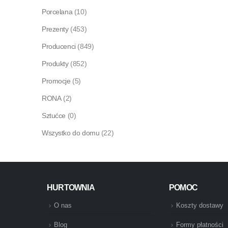
Porcelana
(10)
Prezenty
(453)
Producenci
(849)
Produkty
(852)
Promocje
(5)
RONA
(2)
Sztućce
(0)
Wszystko do domu
(22)
HURTOWNIA
POMOC
O nas
Koszty dostawy
Blog
Formy płatności