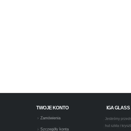
TWOJE KONTO
IGA GLASS
Zamówienia
Jesteśmy przeds
hut szkła i krys
Szczegóły konta