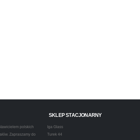
SKLEP STACJONARNY
tawicielem polskich
Iga Glass
ztałów. Zapraszamy do
Turek 44