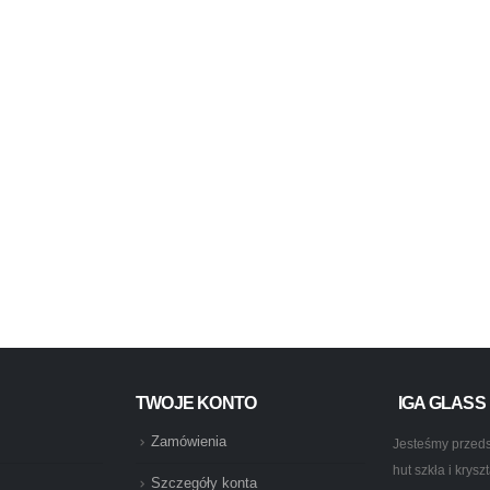
TWOJE KONTO
IGA GLASS
Zamówienia
Jesteśmy przeds
hut szkła i krys
Szczegóły konta