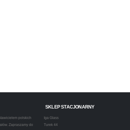
SKLEP STACJONARNY
tawicielem polskich
Iga Glass
ztałów. Zapraszamy do
Turek 44