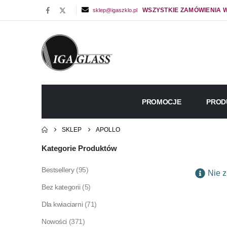
WSZYSTKIE ZAMÓWIENIA W
sklep@igaszklo.pl
PROMOCJE
PROD
SKLEP
APOLLO
Kategorie Produktów
Bestsellery
(95)
Nie z
Bez kategorii
(5)
Dla kwiaciarni
(71)
Nowości
(371)