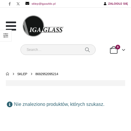
sklep@igaszklo.pl
ZALOGUJ SIĘ
0
SKLEP
8692952095214
Nie znaleziono produktów, których szukasz.