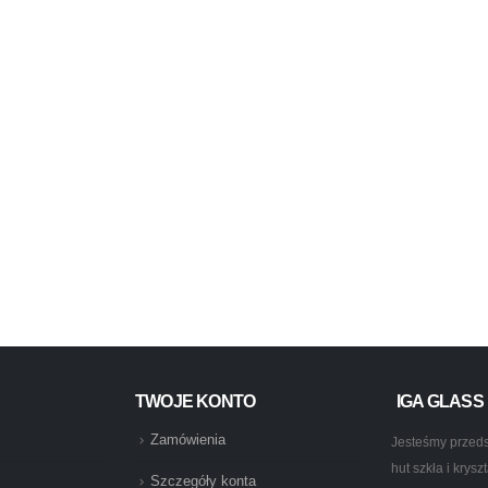
TWOJE KONTO
IGA GLASS
Zamówienia
Jesteśmy przeds
hut szkła i krys
Szczegóły konta