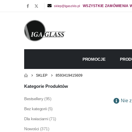
WSZYSTKIE ZAMÓWIENIA W
sklep@igaszklo.pl
PROMOCJE
PROD
SKLEP
8593419415609
Kategorie Produktów
Bestsellery
(95)
Nie z
Bez kategorii
(5)
Dla kwiaciarni
(71)
Nowości
(371)