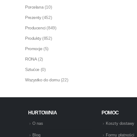
Porcelana
(10)
Prezenty
(452)
Producenci
(849)
Produkty
(852)
Promocje
(5)
RONA
(2)
Sztućce
(0)
Wszystko do domu
(22)
HURTOWNIA
POMOC
O nas
Koszty dostawy
Blog
Formy płatności