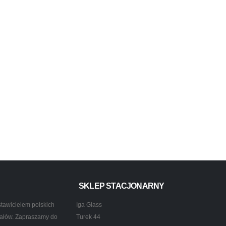
SKLEP STACJONARNY
tawicielem polskich
Iga Glass
ztałów. Zapraszamy do
Turek 44