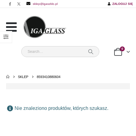
sklep@igaszklo.pl
ZALOGUJ SIĘ
0
SKLEP
8593410880604
Nie znaleziono produktów, których szukasz.