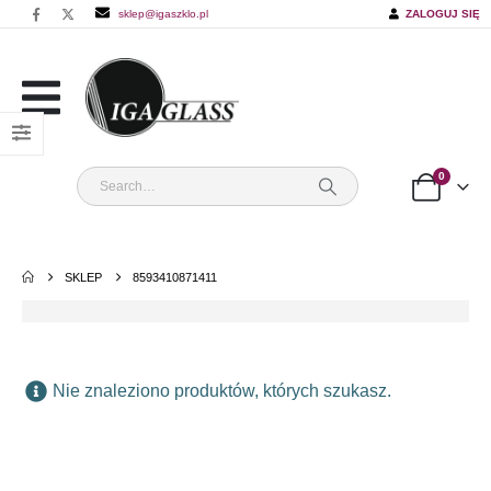
sklep@igaszklo.pl
ZALOGUJ SIĘ
0
SKLEP
8593410871411
Nie znaleziono produktów, których szukasz.