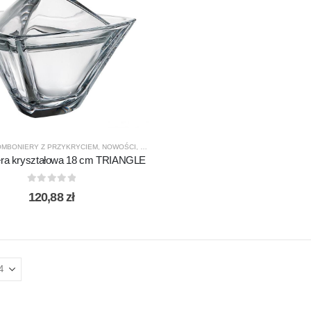
MBONIERY Z PRZYKRYCIEM
,
NOWOŚCI
,
PREZENTY
,
PRODUCENCI
,
PRODUKTY
,
SALATERY
ra kryształowa 18 cm TRIANGLE
0
out of 5
120,88
zł