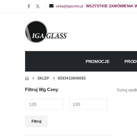
WSZYSTKIE ZAMÓWIENIA W
sklep@igaszklo.pl
PROMOCJE
PROD
SKLEP
8593410846693
Filtruj Wg Ceny
Sortuj wedł
Cena
Cena
Filtruj
min
max