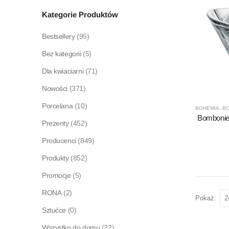
Kategorie Produktów
Bestsellery
(95)
Bez kategorii
(5)
Dla kwiaciarni
(71)
Nowości
(371)
Porcelana
(10)
BOHEMIA
,
BO
Bombonie
Prezenty
(452)
Producenci
(849)
Produkty
(852)
Promocje
(5)
RONA
(2)
Pokaż:
Sztućce
(0)
Wszystko do domu
(22)