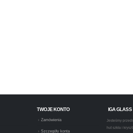
TWOJE KONTO
IGA GLASS
Zamówienia
Jesteśmy przeds
hut szkła i krys
Szczegóły konta