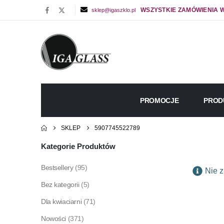
WSZYSTKIE ZAMÓWIENIA W
sklep@igaszklo.pl
PROMOCJE
PROD
SKLEP
5907745522789
Kategorie Produktów
Bestsellery
(95)
Nie z
Bez kategorii
(5)
Dla kwiaciarni
(71)
Nowości
(371)