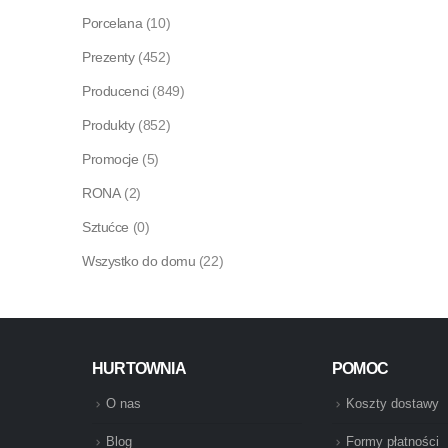
Porcelana
(10)
Prezenty
(452)
Producenci
(849)
Produkty
(852)
Promocje
(5)
RONA
(2)
Sztućce
(0)
Wszystko do domu
(22)
HURTOWNIA
POMOC
O nas
Koszty dostawy
Blog
Formy płatności