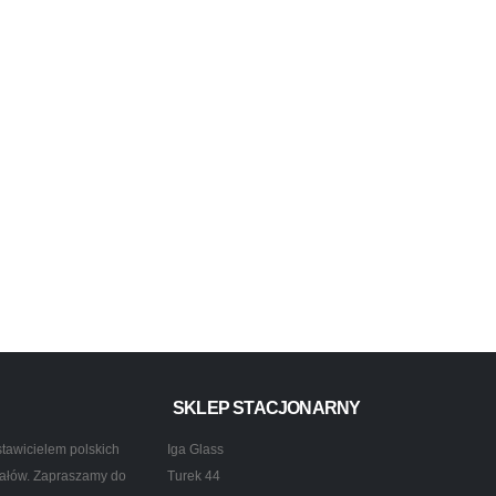
SKLEP STACJONARNY
tawicielem polskich
Iga Glass
ztałów. Zapraszamy do
Turek 44