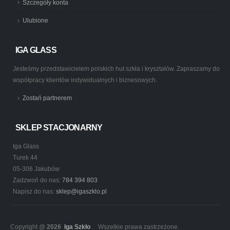
Szczegóły konta
Ulubione
IGA GLASS
Jesteśmy przedstawicielem polskich hut szkła i kryształów. Zapraszamy do
współpracy klientów indywidualnych i biznesowych.
Zostań partnerem
SKLEP STACJONARNY
Iga Glass
Turek 44
05-306 Jakubów
Zadzwoń do nas:
784 394 803
Napisz do nas:
sklep@igaszklo.pl
Copyright @
2026
Iga Szkło
. Wszelkie prawa zastrzeżone.