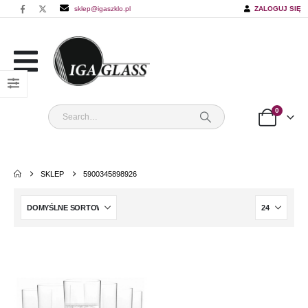
sklep@igaszklo.pl
ZALOGUJ SIĘ
0
SKLEP
5900345898926