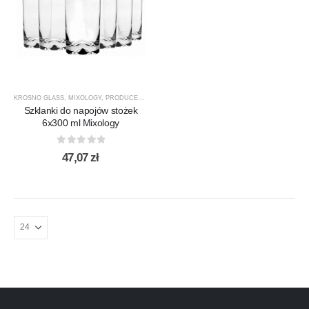
KROSNO GLASS
,
MIXOLOGY
,
PRODUCENCI
,
PRODUKTY
,
SZKLANKI
,
SZKLANKI DO DRINKÓW /
Szklanki do napojów stożek
6x300 ml Mixology
0
out of 5
47,07
zł