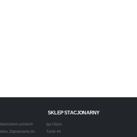
SKLEP STACJONARNY
tawicielem polskich
Iga Glass
ztałów. Zapraszamy do
Turek 44