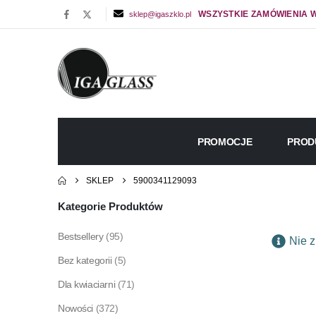
WSZYSTKIE ZAMÓWIENIA W
sklep@igaszklo.pl
PROMOCJE
PROD
SKLEP
5900341129093
Kategorie Produktów
Bestsellery
(95)
Nie z
Bez kategorii
(5)
Dla kwiaciarni
(71)
Nowości
(372)