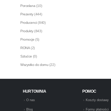
Porcelana
(10)
Prezenty
(444)
Producenci
(840)
Produkty
(843)
Promocje
(5)
RONA
(2)
Sztućce
(0)
Wszystko do domu
(22)
HURTOWNIA
POMOC
O nas
Koszty dostawy
Blog
Formy płatności