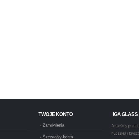
TWOJE KONTO
IGA GLASS
Zamówienia
Jesteśmy przeds
hut szkła i krys
Szczegóły konta