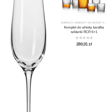
KOMPLETY
,
KOMPLETY DO WHISKY
,
PREZENTY
Komplet do whisky karafka
szklanki RCR 6+1
0
out of 5
280,01
zł