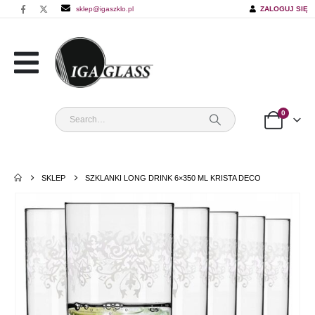
sklep@igaszklo.pl
ZALOGUJ SIĘ
0
SKLEP
SZKLANKI LONG DRINK 6×350 ML KRISTA DECO