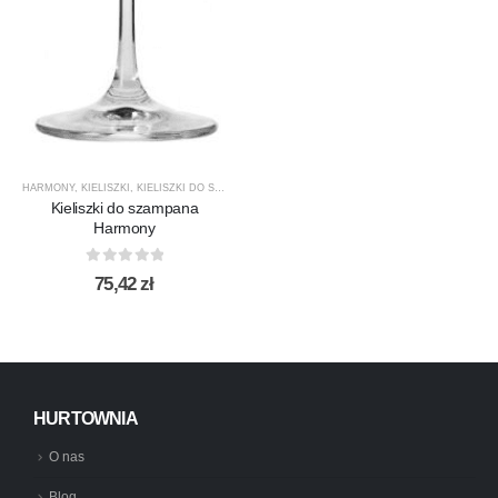
HARMONY
,
KIELISZKI
,
KIELISZKI DO SZAMPANA
,
KROSNO GLASS
,
PRODUCENCI
,
PRODUKTY
Kieliszki do szampana
Harmony
0
out of 5
75,42
zł
HURTOWNIA
O nas
Blog