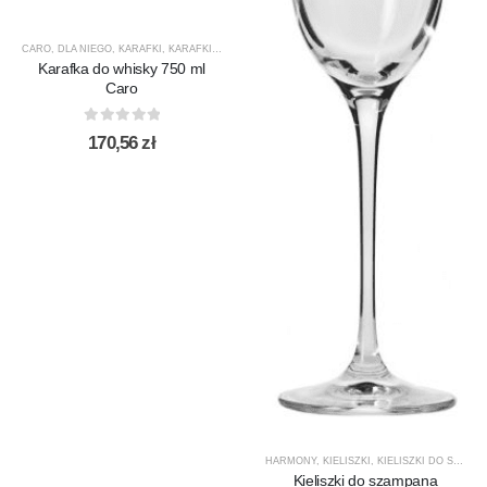
CARO
,
DLA NIEGO
,
KARAFKI
,
KARAFKI DO WHISKY
,
KROSNO GLASS
,
PREZENTY
,
PRODUCEN
Karafka do whisky 750 ml
Caro
0
out of 5
170,56
zł
HARMONY
,
KIELISZKI
,
KIELISZKI DO SZAMPANA
Kieliszki do szampana