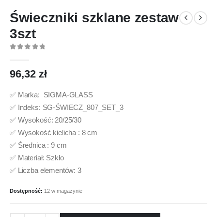
Świeczniki szklane zestaw
3szt
0
out of 5
96,32
zł
✅ Marka: SIGMA-GLASS
✅ Indeks: SG-ŚWIECZ_807_SET_3
✅ Wysokość: 20/25/30
✅ Wysokość kielicha : 8 cm
✅ Średnica : 9 cm
✅ Materiał: Szkło
✅ Liczba elementów: 3
Dostępność:
12 w magazynie