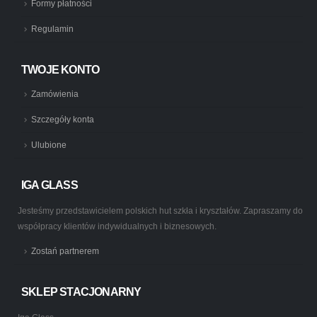
Formy płatności
Regulamin
TWOJE KONTO
Zamówienia
Szczegóły konta
Ulubione
IGA GLASS
Jesteśmy przedstawicielem polskich hut szkła i kryształów. Zapraszamy do
współpracy klientów indywidualnych i biznesowych.
Zostań partnerem
SKLEP STACJONARNY