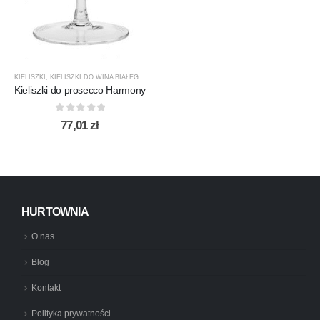
KIELISZKI
,
KIELISZKI DO WINA BIAŁEGO
,
KROSNO GLASS
,
PRODUCENCI
,
PRODUKTY
Kieliszki do prosecco Harmony
0
out of 5
77,01
zł
HURTOWNIA
O nas
Blog
Kontakt
Polityka prywatności