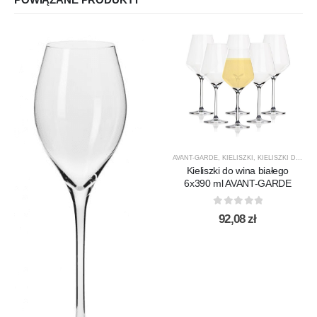
AVANT-GARDE
,
KIELISZKI
,
KIELISZKI DO WINA BIAŁEGO
Kieliszki do wina białego
6x390 ml AVANT-GARDE
0
out of 5
92,08
zł