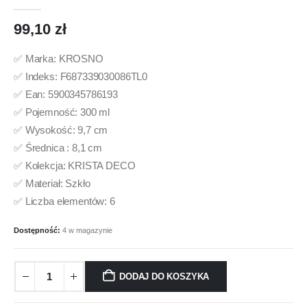
0
out of 5
99,10
zł
✅ Marka: KROSNO
✅ Indeks: F687339030086TL0
✅ Ean: 5900345786193
✅ Pojemność: 300 ml
✅ Wysokość: 9,7 cm
✅ Średnica : 8,1 cm
✅ Kolekcja: KRISTA DECO
✅ Materiał: Szkło
✅ Liczba elementów: 6
Dostępność:
4 w magazynie
DODAJ DO KOSZYKA