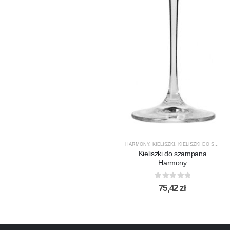
HARMONY
,
KIELISZKI
,
KIELISZKI DO SZAMPANA
Kieliszki do szampana
Harmony
0
out of 5
75,42
zł