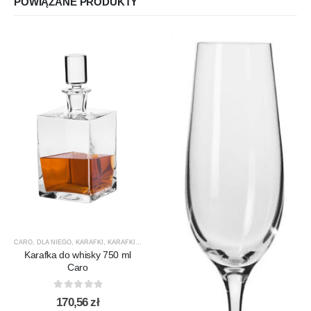
POWIĄZANE PRODUKTY
CARO
,
DLA NIEGO
,
KARAFKI
,
KARAFKI DO WHISKY
,
KROSNO GLASS
,
PREZENTY
,
PRODUCEN
Karafka do whisky 750 ml
Caro
0
out of 5
170,56
zł