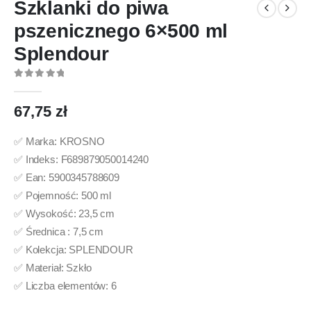
Szklanki do piwa
pszenicznego 6×500 ml
Splendour
0
out of 5
67,75
zł
✅ Marka: KROSNO
✅ Indeks: F689879050014240
✅ Ean: 5900345788609
✅ Pojemność: 500 ml
✅ Wysokość: 23,5 cm
✅ Średnica : 7,5 cm
✅ Kolekcja: SPLENDOUR
✅ Materiał: Szkło
✅ Liczba elementów: 6