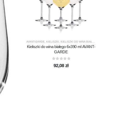
AVANT-GARDE
,
KIELISZKI
,
KIELISZKI DO WINA BIAŁEGO
,
KROSNO GL
Kieliszki do wina białego 6x390 ml AVANT-
GARDE
CHILL
,
K
Szkla
0
out of 5
92,08
zł