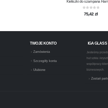
Kieliszki do szampana Ha
0
out of 5
75,42
zł
TWOJE KONTO
IGA GLASS
Zamówienia
Jesteśmy przeds
hut szkła i krys
Szczegóły konta
współpracy klie
biznesowych.
Ulubione
Zostań par