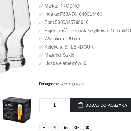
✅ Marka: KROSNO
✅ Indeks: F68A784040014460
✅ Ean: 5900345788616
✅ Pojemność całkowita/użytkowa: 460 ml/40
✅ Wysokość: 20 cm
✅ Kolekcja: SPLENDOUR
✅ Materiał: Szkło
✅ Liczba elementów: 6
Dostępność:
4 w magazynie
DODAJ DO KOSZYKA