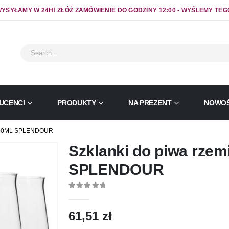
YSYŁAMY W 24H! ZŁÓŻ ZAMÓWIENIE DO GODZINY 12:00 - WYŚLEMY TEG
UCENCI
PRODUKTY
NA PREZENT
NOWOŚ
400ML SPLENDOUR
Szklanki do piwa rzem
SPLENDOUR
0
out of 5
61,51
zł