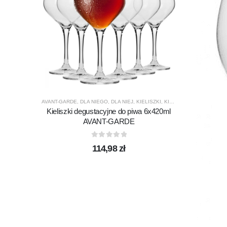
AVANT-GARDE
,
DLA NIEGO
,
DLA NIEJ
,
KIELISZKI
,
KIELISZKI DO PIWA
,
KRO
Kieliszki degustacyjne do piwa 6x420ml
AVANT-GARDE
0
out of 5
114,98
zł