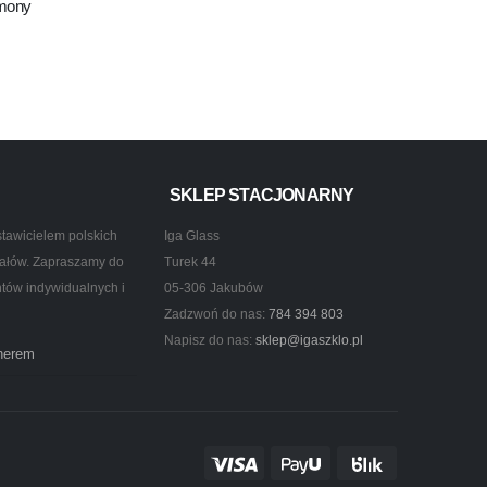
rmony
SKLEP STACJONARNY
tawicielem polskich
Iga Glass
ztałów. Zapraszamy do
Turek 44
ntów indywidualnych i
05-306 Jakubów
Zadzwoń do nas:
784 394 803
Napisz do nas:
sklep@igaszklo.pl
tnerem