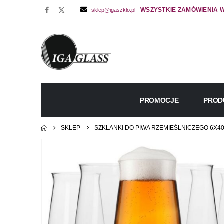
WSZYSTKIE ZAMÓWIENIA W
sklep@igaszklo.pl
PROMOCJE
PROD
SKLEP
SZKLANKI DO PIWA RZEMIEŚLNICZEGO 6X