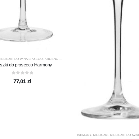
IELISZKI DO WINA BIAŁEGO
,
KROSNO GLASS
,
PRODUCENCI
,
PRODUKTY
liszki do prosecco Harmony
0
out of 5
77,01
zł
HARMONY
,
KIELISZKI
,
KIELISZKI DO SZ