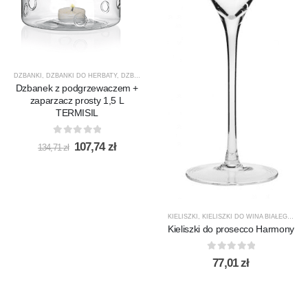
DZBANKI
,
DZBANKI DO HERBATY
,
DZBANKI DO KAWY
,
PRODUCENCI
,
PRODUKTY
,
PROMOCJ
Dzbanek z podgrzewaczem +
zaparzacz prosty 1,5 L
TERMISIL
0
out of 5
Pierwotna
Aktualna
107,74
zł
134,71
zł
cena
cena
wynosiła:
wynosi:
134,71 zł.
107,74 zł.
KIELISZKI
,
KIELISZKI DO WINA BIAŁEGO
,
KR
Kieliszki do prosecco Harmony
0
out of 5
77,01
zł