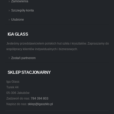
Zamówienia
Szczegóły konta
Ulubione
IGA GLASS
Jesteśmy przedstawicielem polskich hut szkła i kryształów. Zapraszamy do
współpracy klientów indywidualnych i biznesowych.
Zostań partnerem
SKLEP STACJONARNY
Iga Glass
Turek 44
05-306 Jakubów
Zadzwoń do nas:
784 394 803
Napisz do nas:
sklep@igaszklo.pl