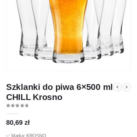
Szklanki do piwa 6×500 ml
CHILL Krosno
0
out of 5
80,69
zł
✅ Marka: KROSNO