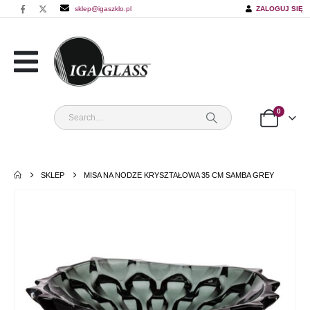
sklep@igaszklo.pl
ZALOGUJ SIĘ
0
SKLEP
MISA NA NODZE KRYSZTAŁOWA 35 CM SAMBA GREY