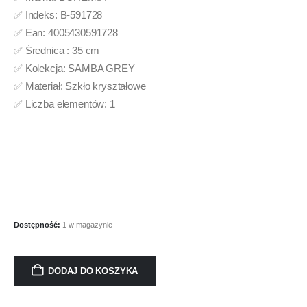
✅ Indeks: B-591728
✅ Ean: 4005430591728
✅ Średnica : 35 cm
✅ Kolekcja: SAMBA GREY
✅ Materiał: Szkło kryształowe
✅ Liczba elementów: 1
Dostępność:
1 w magazynie
DODAJ DO KOSZYKA