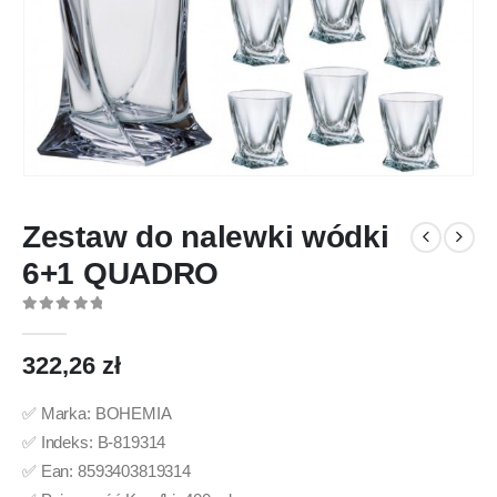
Zestaw do nalewki wódki
6+1 QUADRO
0
out of 5
322,26
zł
✅ Marka: BOHEMIA
✅ Indeks: B-819314
✅ Ean: 8593403819314