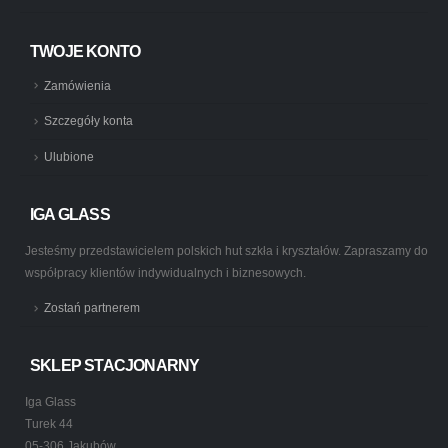
TWOJE KONTO
Zamówienia
Szczegóły konta
Ulubione
IGA GLASS
Jesteśmy przedstawicielem polskich hut szkła i kryształów. Zapraszamy do
współpracy klientów indywidualnych i biznesowych.
Zostań partnerem
SKLEP STACJONARNY
Iga Glass
Turek 44
05-306 Jakubów