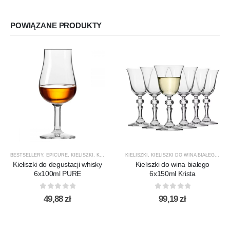
POWIĄZANE PRODUKTY
BESTSELLERY
,
EPICURE
,
KIELISZKI
,
KIELISZKI DO WHISKY
KIELISZKI
,
,
KROSNO GLASS
KIELISZKI DO WINA BIAŁEGO
,
PRODUCENCI
,
KRI
,
Kieliszki do degustacji whisky
Kieliszki do wina białego
6x100ml PURE
6x150ml Krista
0
out of 5
0
out of 5
49,88
zł
99,19
zł