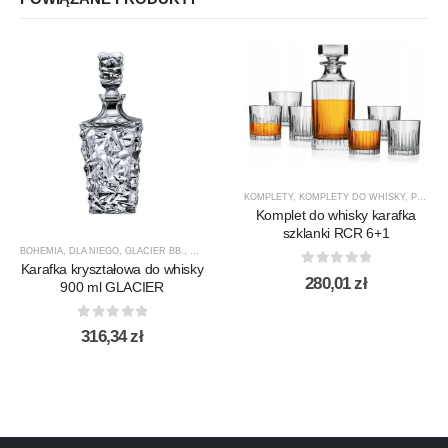
KOMPLETY
,
KOMPLETY DO WHISKY
,
PREZENTY
Komplet do whisky karafka
szklanki RCR 6+1
BOHEMIA
,
DLA NIEGO
,
GLACIER BB.
,
KARAFKI
,
KARAFKI DO WHISKY
,
PREZENTY
,
PRODUCEN
Karafka kryształowa do whisky
0
out of 5
280,01
zł
900 ml GLACIER
0
out of 5
316,34
zł