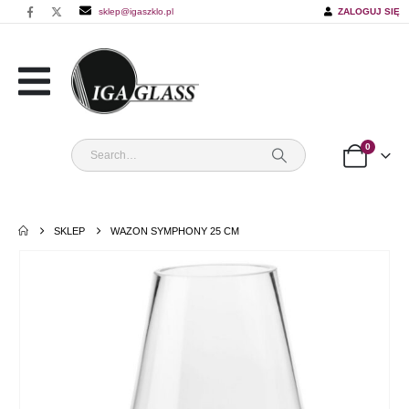
sklep@igaszklo.pl
ZALOGUJ SIĘ
0
SKLEP
WAZON SYMPHONY 25 CM