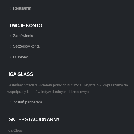
Regulamin
TWOJE KONTO
Zamówienia
Szczegóły konta
Ulubione
IGA GLASS
Jesteśmy przedstawicielem polskich hut szkła i kryształów. Zapraszamy do
współpracy klientów indywidualnych i biznesowych.
Zostań partnerem
SKLEP STACJONARNY
Iga Glass