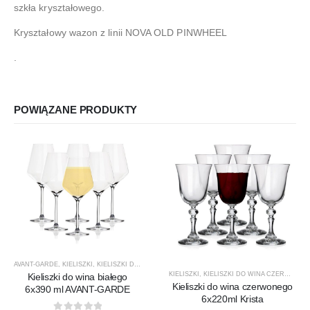
szkła kryształowego.
Kryształowy wazon z linii NOVA OLD PINWHEEL
.
POWIĄZANE PRODUKTY
AVANT-GARDE
,
KIELISZKI
,
KIELISZKI DO WINA BIAŁEGO
,
KROSNO GLASS
,
PRODUCENCI
,
PRO
KIELISZKI
,
KIELISZKI DO WINA CZERWONEGO
Kieliszki do wina białego
Kieliszki do wina czerwonego
6x390 ml AVANT-GARDE
6x220ml Krista