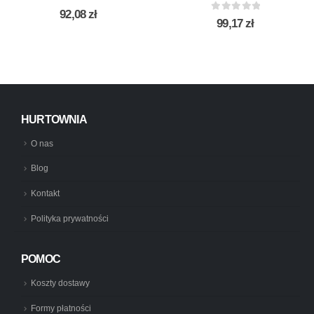
0
out of 5
92,08
zł
0
out of 5
99,17
zł
HURTOWNIA
O nas
Blog
Kontakt
Polityka prywatności
POMOC
Koszty dostawy
Formy płatności