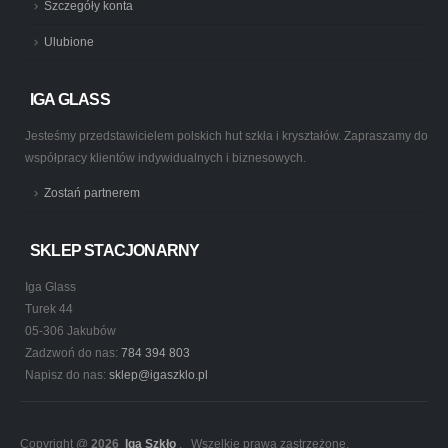
Szczegóły konta
Ulubione
IGA GLASS
Jesteśmy przedstawicielem polskich hut szkła i kryształów. Zapraszamy do
współpracy klientów indywidualnych i biznesowych.
Zostań partnerem
SKLEP STACJONARNY
Iga Glass
Turek 44
05-306 Jakubów
Zadzwoń do nas:
784 394 803
Napisz do nas:
sklep@igaszklo.pl
Copyright @
2026
Iga Szkło
. Wszelkie prawa zastrzeżone.