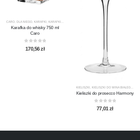
CARO
,
DLA NIEGO
,
KARAFKI
,
KARAFKI DO WHISKY
,
KROSNO GLASS
,
PREZENTY
,
PRODUCEN
Karafka do whisky 750 ml
Caro
0
out of 5
170,56
zł
KIELISZKI
,
KIELISZKI DO WINA BIAŁEGO
,
KR
Kieliszki do prosecco Harmony
0
out of 5
77,01
zł