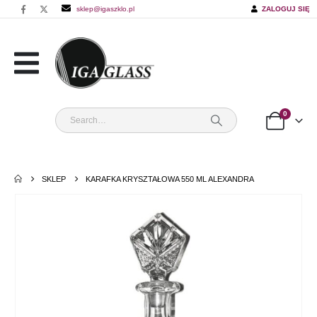
sklep@igaszklo.pl
ZALOGUJ SIĘ
0
SKLEP
KARAFKA KRYSZTAŁOWA 550 ML ALEXANDRA