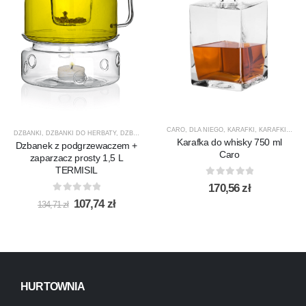
CARO
,
DLA NIEGO
,
KARAFKI
,
KARAFKI DO WHISKY
DZBANKI
,
DZBANKI DO HERBATY
,
DZBANKI DO KAWY
,
PRODUCENCI
,
PRODUKTY
,
PROMOCJ
Karafka do whisky 750 ml
Dzbanek z podgrzewaczem +
Caro
zaparzacz prosty 1,5 L
TERMISIL
0
out of 5
170,56
zł
0
out of 5
Pierwotna
Aktualna
107,74
zł
134,71
zł
cena
cena
wynosiła:
wynosi:
134,71 zł.
107,74 zł.
HURTOWNIA