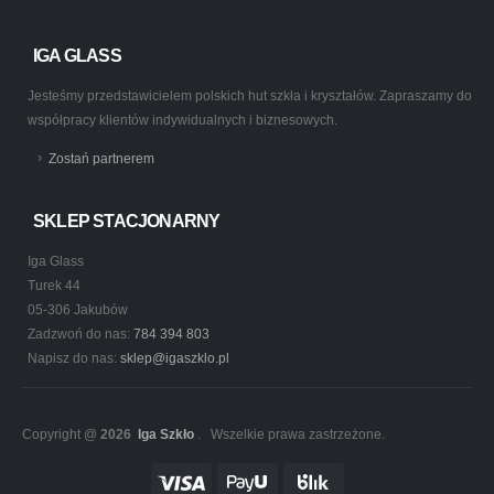
IGA GLASS
Jesteśmy przedstawicielem polskich hut szkła i kryształów. Zapraszamy do
współpracy klientów indywidualnych i biznesowych.
Zostań partnerem
SKLEP STACJONARNY
Iga Glass
Turek 44
05-306 Jakubów
Zadzwoń do nas:
784 394 803
Napisz do nas:
sklep@igaszklo.pl
Copyright @
2026
Iga Szkło
. Wszelkie prawa zastrzeżone.