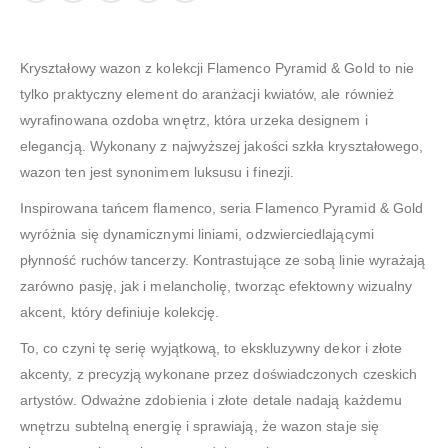
Kryształowy wazon z kolekcji Flamenco Pyramid & Gold to nie
tylko praktyczny element do aranżacji kwiatów, ale również
wyrafinowana ozdoba wnętrz, która urzeka designem i
elegancją. Wykonany z najwyższej jakości szkła kryształowego,
wazon ten jest synonimem luksusu i finezji.
Inspirowana tańcem flamenco, seria Flamenco Pyramid & Gold
wyróżnia się dynamicznymi liniami, odzwierciedlającymi
płynność ruchów tancerzy. Kontrastujące ze sobą linie wyrażają
zarówno pasję, jak i melancholię, tworząc efektowny wizualny
akcent, który definiuje kolekcję.
To, co czyni tę serię wyjątkową, to ekskluzywny dekor i złote
akcenty, z precyzją wykonane przez doświadczonych czeskich
artystów. Odważne zdobienia i złote detale nadają każdemu
wnętrzu subtelną energię i sprawiają, że wazon staje się