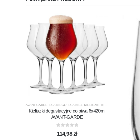
AVANT-GARDE
,
DLA NIEGO
,
DLA NIEJ
,
KIELISZKI
,
KIELISZKI DO PIWA
,
KRO
Kieliszki degustacyjne do piwa 6x420ml
AVANT-GARDE
0
out of 5
114,98
zł