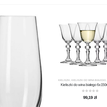
SNO GLASS
,
PREZENTY
,
PRODUCENCI
,
PRODUKTY
KIELISZKI
,
KIELISZKI DO WINA BIAŁEGO
Kieliszki do wina białego 6x150
0
out of 5
99,19
zł