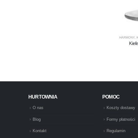
HARMONY
,
Kiel
HURTOWNIA
POMOC
O nas
Koszty dostawy
Blog
Formy płatności
Kontakt
Regulamin