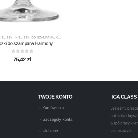
KIELISZKI
,
KIELISZKI DO SZAMPANA
,
KROSNO GLASS
,
PRODUCENCI
,
PRODUKTY
iszki do szampana Harmony
0
out of 5
75,42
zł
TWOJE KONTO
IGA GLASS
Zamówienia
Jesteśmy przeds
hut szkła i krys
Szczegóły konta
współpracy klie
biznesowych.
Ulubione