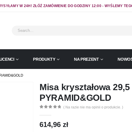
YSYŁAMY W 24H! ZŁÓŻ ZAMÓWIENIE DO GODZINY 12:00 - WYŚLEMY TEG
UCENCI
PRODUKTY
NA PREZENT
NOWOŚ
YRAMID&GOLD
Misa kryształowa 29
PYRAMID&GOLD
( Na razie nie ma opinii o produkcie. )
0
out of 5
614,96
zł