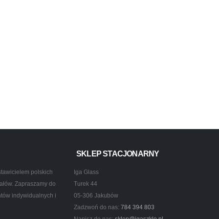
SKLEP STACJONARNY
tawicielem polskich
Iga Glass
ztałów. Zapraszamy do
Turek 44
ntów indywidualnych i
05-306 Jakubów
Zadzwoń do nas:
784 394 803