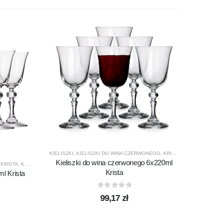
KIELISZ
Kiel
KIELISZKI
,
KIELISZKI DO WINA CZERWONEGO
,
KRISTA
,
KROSNO GLA
Kieliszki do wina czerwonego 6x220ml
,
KRISTA
,
KROSNO GLASS
,
PRODUCENCI
,
PRODUKTY
Krista
ml Krista
0
out of 5
99,17
zł