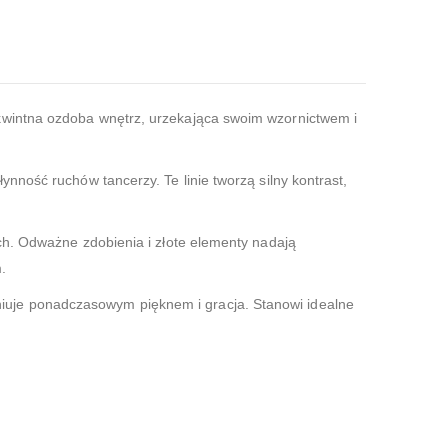
ykwintna ozdoba wnętrz, urzekająca swoim wzornictwem i
nność ruchów tancerzy. Te linie tworzą silny kontrast,
ech. Odważne zdobienia i złote elementy nadają
.
iuje ponadczasowym pięknem i gracja. Stanowi idealne