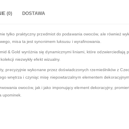
IE (0)
DOSTAWA
 nie tylko praktyczny przedmiot do podawania owoców, ale również w
owego, misa ta jest synonimem luksusu i wyrafinowania.
d & Gold wyróżnia się dynamicznymi liniami, które odzwierciedlają pły
kolekcji niezwykły efekt wizualny.
kcenty, precyzyjnie wykonane przez doświadczonych rzemieślników z Cz
ego wnętrza i czyniąc misę niepowtarzalnym elementem dekoracyjnym
owania owoców, jak i jako imponujący element dekoracyjny, promien
a upominek.