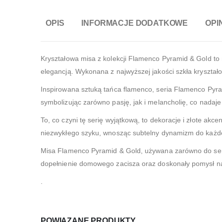
OPIS
INFORMACJE DODATKOWE
OPIN
Kryształowa misa z kolekcji Flamenco Pyramid & Gold to
elegancją. Wykonana z najwyższej jakości szkła kryształ
Inspirowana sztuką tańca flamenco, seria Flamenco Pyrami
symbolizując zarówno pasję, jak i melancholię, co nadaje 
To, co czyni tę serię wyjątkową, to dekoracje i złote a
niezwykłego szyku, wnosząc subtelny dynamizm do każd
Misa Flamenco Pyramid & Gold, używana zarówno do serw
dopełnienie domowego zacisza oraz doskonały pomysł n
.
POWIĄZANE PRODUKTY