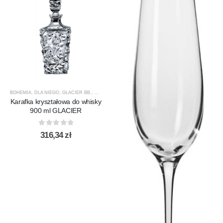
BOHEMIA
,
DLA NIEGO
,
GLACIER BB.
,
KARAFKI
,
KARAFKI DO WHISKY
,
PREZENTY
,
PRODUCEN
Karafka kryształowa do whisky
900 ml GLACIER
0
out of 5
316,34
zł