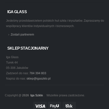
IGA GLASS
Jesteśmy przedstawicielem polskich hut szkła i kryształów. Zapraszamy do
współpracy klientów indywidualnych i biznesowych.
Zostań partnerem
SKLEP STACJONARNY
Iga Glass
Turek 44
05-306 Jakubów
Zadzwoń do nas:
784 394 803
Napisz do nas:
sklep@igaszklo.pl
Copyright @
2026
Iga Szkło
. Wszelkie prawa zastrzeżone.