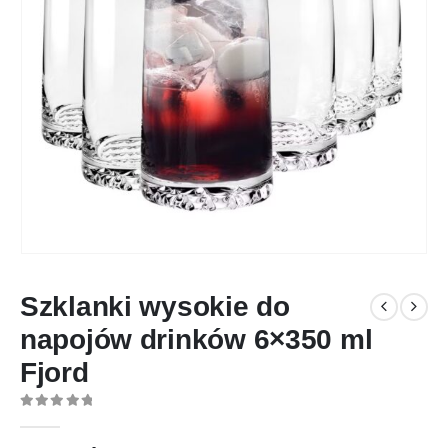
Szklanki wysokie do
napojów drinków 6×350 ml
Fjord
0
out of 5