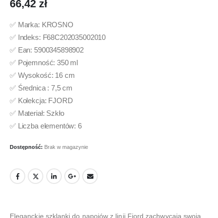
66,42
zł
✅ Marka: KROSNO
✅ Indeks: F68C202035002010
✅ Ean: 5900345898902
✅ Pojemność: 350 ml
✅ Wysokość: 16 cm
✅ Średnica : 7,5 cm
✅ Kolekcja: FJORD
✅ Materiał: Szkło
✅ Liczba elementów: 6
Dostępność:
Brak w magazynie
Eleganckie szklanki do napojów z linii Fjord zachwycają swoją