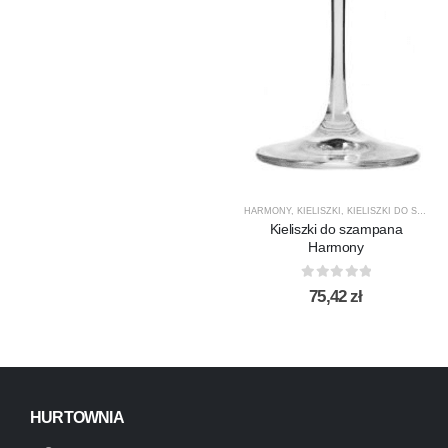
HARMONY
,
KIELISZKI
,
KIELISZKI DO SZAMPANA
Kieliszki do szampana
Harmony
0
out of 5
75,42
zł
HURTOWNIA