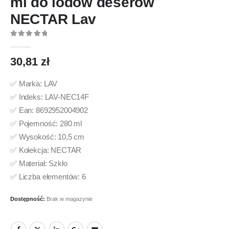
ml do lodów deserów
NECTAR Lav
0
out of 5
30,81
zł
✅ Marka: LAV
✅ Indeks: LAV-NEC14F
✅ Ean: 8692952004902
✅ Pojemność: 280 ml
✅ Wysokość: 10,5 cm
✅ Kolekcja: NECTAR
✅ Materiał: Szkło
✅ Liczba elementów: 6
Dostępność:
Brak w magazynie