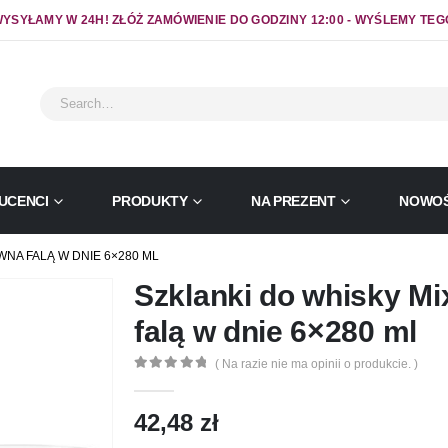
YSYŁAMY W 24H! ZŁÓŻ ZAMÓWIENIE DO GODZINY 12:00 - WYŚLEMY TEG
UCENCI
PRODUKTY
NA PREZENT
NOWOŚ
NA FALĄ W DNIE 6×280 ML
Szklanki do whisky Mi
falą w dnie 6×280 ml
( Na razie nie ma opinii o produkcie. )
0
out of 5
42,48
zł