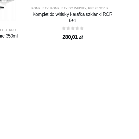
KOMPLETY
,
KOMPLETY DO WHISKY
,
PREZENTY
,
PRODUCENCI
,
PROD
Komplet do whisky karafka szklanki RCR
6+1
NEGO
,
KROSNO GLASS
,
PRODUCENCI
,
PRODUKTY
,
PURE
ELITE
,
K
0
out of 5
ure 350ml
280,01
zł
Pater