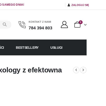
O SAMEGO DNIA!
ZALOGUJ SIĘ
KONTAKT Z NAMI
0
784 394 803
CI
BESTSELLERY
USŁUGI
xology z efektowna