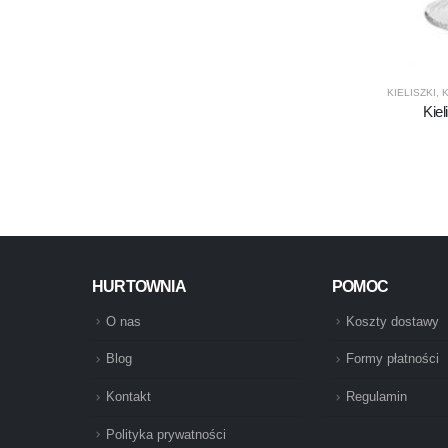
KIELISZKI
,
K
Kie
HURTOWNIA
POMOC
O nas
Koszty dostawy
Blog
Formy płatności
Kontakt
Regulamin
Polityka prywatności