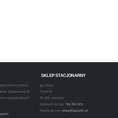
SKLEP STACJONARNY
tawicielem polskich
Iga Glass
ztałów. Zapraszamy do
Turek 44
ntów indywidualnych i
05-306 Jakubów
Zadzwoń do nas:
784 394 803
Napisz do nas:
sklep@igaszklo.pl
tnerem