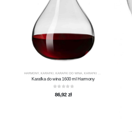
HARMONY
,
KARAFKI
,
KARAFKI DO WINA
,
KARAFKI DO WODY
,
KROSNO GL
Karafka do wina 1600 ml Harmony
0
out of 5
86,92
zł