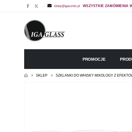
WSZYSTKIE ZAMÓWIENIA W
sklep@igaszklo.pl
PROMOCJE
PROD
SKLEP
SZKLANKI DO WHISKY MIXOLOGY Z EFEKTOW