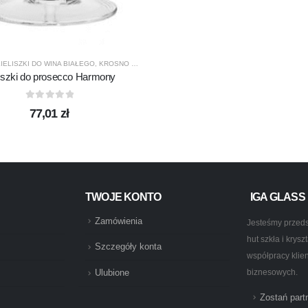
IELISZKI DO WINA BIAŁEGO
,
KROSNO GLASS
,
PRODUCENCI
,
PRODUKTY
liszki do prosecco Harmony
0
out of 5
77,01
zł
TWOJE KONTO
IGA GLASS
Zamówienia
Jesteśmy przeds
hut szkła i krys
Szczegóły konta
współpracy klie
biznesowych.
Ulubione
Zostań par