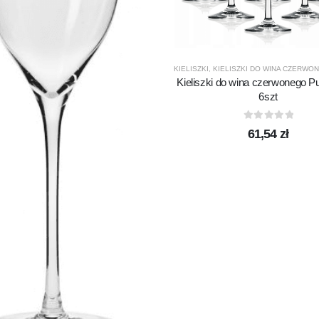
KIELISZKI
,
KIELISZKI DO WINA CZERWO
Kieliszki do wina czerwonego P
6szt
0
out of 5
61,54
zł
ASS
,
PRODUCENCI
,
PRODUKTY