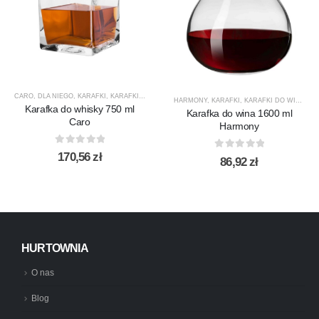
CARO
,
DLA NIEGO
,
KARAFKI
,
KARAFKI DO WHISKY
,
KROSNO GLASS
,
PREZENTY
,
PRODUCEN
HARMONY
,
KARAFKI
,
KARAFKI DO WINA
,
KA
Karafka do whisky 750 ml
Karafka do wina 1600 ml
Caro
Harmony
0
out of 5
170,56
zł
0
out of 5
86,92
zł
HURTOWNIA
O nas
Blog