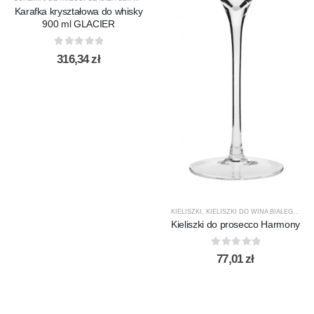
Karafka kryształowa do whisky
900 ml GLACIER
0
out of 5
316,34
zł
KIELISZKI
,
KIELISZKI DO WINA BIAŁEGO
,
KR
Kieliszki do prosecco Harmony
0
out of 5
77,01
zł