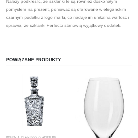
Należy podkreślić, że szklanki te są również doskonałym
pomysłem na prezent, ponieważ są oferowane w eleganckim
czarnym pudełku z logo marki, co nadaje im unikalną wartość i
sprawia, że szklanki Perfecto stanowią wyjątkowy dodatek.
POWIĄZANE PRODUKTY
BOHEMIA
,
DLA NIEGO
,
GLACIER BB.
,
KARAFKI
,
KARAFKI DO WHISKY
,
PREZENTY
,
PRODUCEN