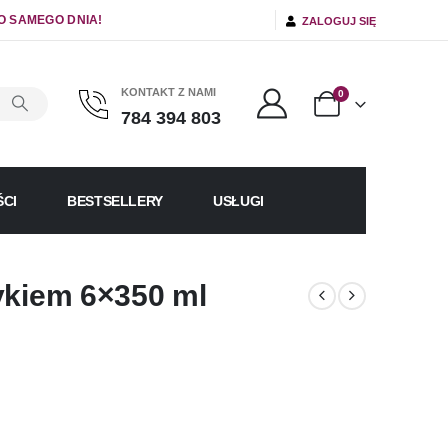
O SAMEGO DNIA!
ZALOGUJ SIĘ
KONTAKT Z NAMI
0
784 394 803
CI
BESTSELLERY
USŁUGI
ykiem 6×350 ml