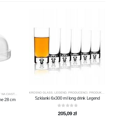
BOHEMI
Zes
KROSNO GLASS
,
LEGEND
,
PRODUCENCI
,
PRODUKTY
,
SZKLANKI
,
SZK
 NA CIASTA
,
PATERY Z PRZYKRYCIEM
,
PRODUCENCI
,
PRODUKTY
Szklanki 6x300 ml long drink Legend
ine 28 cm
0
out of 5
205,09
zł