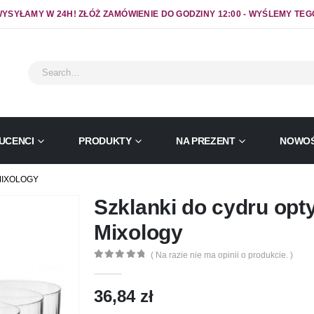
YSYŁAMY W 24H! ZŁÓŻ ZAMÓWIENIE DO GODZINY 12:00 - WYŚLEMY TEG
UCENCI
PRODUKTY
NA PREZENT
NOWOŚ
MIXOLOGY
Szklanki do cydru opt
Mixology
( Na razie nie ma opinii o produkcie. )
0
out of 5
36,84
zł