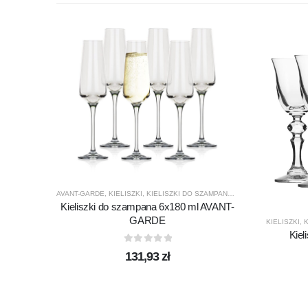
AVANT-GARDE
,
KIELISZKI
,
KIELISZKI DO SZAMPANA
,
KROSNO GLASS
,
PR
Kieliszki do szampana 6x180 ml AVANT-
GARDE
KIELISZKI
,
K
Kiel
0
out of 5
131,93
zł