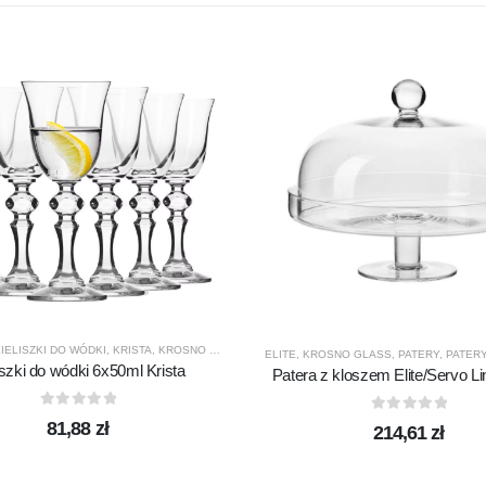
ODUCENCI
,
PRODUKTY
IELISZKI DO WÓDKI
,
KRISTA
,
KROSNO GLASS
,
PRODUCENCI
,
PRODUKTY
ELITE
,
KROSNO GLASS
,
PATERY
,
PATERY
iszki do wódki 6x50ml Krista
Patera z kloszem Elite/Servo L
0
out of 5
0
out of 5
81,88
zł
214,61
zł