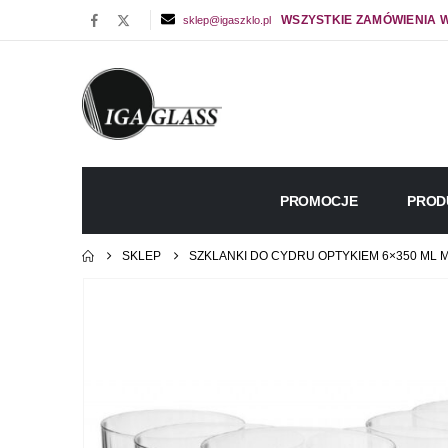
WSZYSTKIE ZAMÓWIENIA W
sklep@igaszklo.pl
PROMOCJE
PROD
SKLEP
SZKLANKI DO CYDRU OPTYKIEM 6×350 ML 