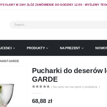
YSYŁAMY W 24H! ZŁÓŻ ZAMÓWIENIE DO GODZINY 12:00 - WYŚLEMY TEG
UCENCI
PRODUKTY
NA PREZENT
NOWOŚ
AVANT-GARDE
Pucharki do deserów 
GARDE
( Na razie nie ma opinii o produkcie. )
0
out of 5
68,88
zł