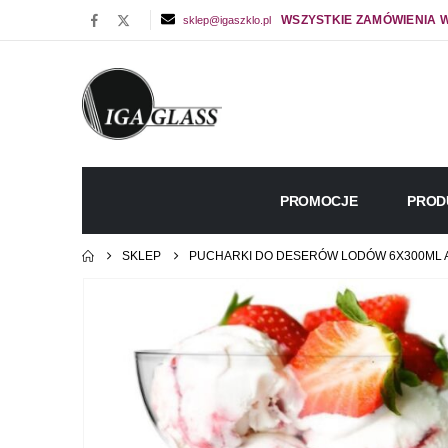
WSZYSTKIE ZAMÓWIENIA W
sklep@igaszklo.pl
PROMOCJE
PROD
SKLEP
PUCHARKI DO DESERÓW LODÓW 6X300ML 