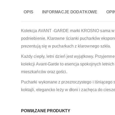
OPIS
INFORMACJE DODATKOWE
OPIN
Kolekcja AVANT -GARDE marki KROSNO sama w sobi
podniebienie. Klarowne ścianki pucharków eksponuj
prezentują się w pucharkach z klarownego szkła.
Każdy ciepły, letni dzień jest wyjątkowy. Przyj
kolekcji Avant-Garde to esencja spokojnych letnic
mieszkańców oraz gości.
Pucharki wykonane z przezroczystego i lśniącego sz
koktajli, elegancko leży w dłoni i zachęca do cie
POWIĄZANE PRODUKTY