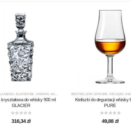
LA NIEGO
,
GLACIER BB.
,
KARAFKI
,
KARAFKI DO WHISKY
BESTSELLERY
,
PREZENTY
,
EPICURE
,
PRODUCENCI
,
KIELISZKI
,
PROD
,
KIELI
 kryształowa do whisky 900 ml
Kieliszki do degustacji whisky
GLACIER
PURE
0
out of 5
0
out of 5
316,34
zł
49,88
zł