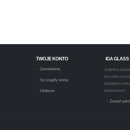
ZENTY
,
PRODUCENCI
,
PRODUKTY
TWOJE KONTO
IGA GLASS
Zamówienia
Jesteśmy przeds
hut szkła i krys
Szczegóły konta
współpracy klie
biznesowych.
Ulubione
Zostań par