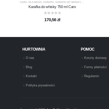
CARO
,
DLA NIEGO
,
KARAFKI
,
KARAFKI DO WHISKY
,
KROSNO GLASS
,
PRE
Karafka do whisky 750 ml Caro
0
out of 5
170,56
zł
HURTOWNIA
POMOC
O nas
Koszty dostawy
Blog
Formy płatności
Kontakt
Regulamin
Polityka prywatności