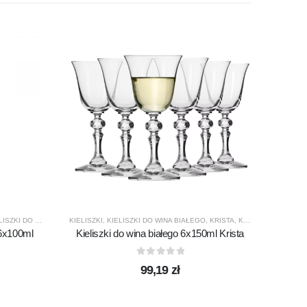
ELITE
,
K
UKTY
SZKI DO WHISKY
,
KROSNO GLASS
KIELISZKI
,
KIELISZKI DO WINA BIAŁEGO
,
PRODUCENCI
,
PRODUKTY
,
KRISTA
,
PURE
,
KROSNO GLASS
,
P
 6x100ml
Kieliszki do wina białego 6x150ml Krista
0
out of 5
99,19
zł