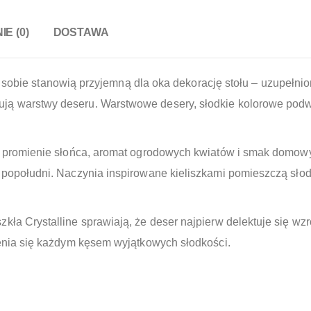
IE (0)
DOSTAWA
e stanowią przyjemną dla oka dekorację stołu – uzupełnione
ą warstwy deseru. Warstwowe desery, słodkie kolorowe podwiec
emne promienie słońca, aromat ogrodowych kwiatów i smak dom
h popołudni. Naczynia inspirowane kieliszkami pomieszczą słod
kła Crystalline sprawiają, że deser najpierw delektuje się wz
szenia się każdym kęsem wyjątkowych słodkości.