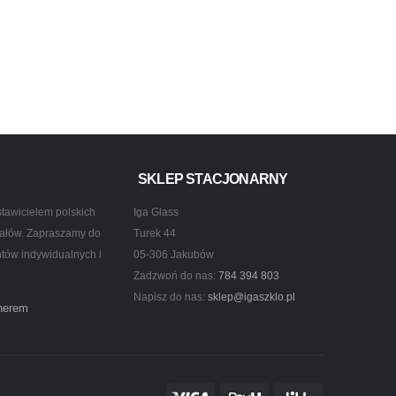
SKLEP STACJONARNY
tawicielem polskich
Iga Glass
ztałów. Zapraszamy do
Turek 44
ntów indywidualnych i
05-306 Jakubów
Zadzwoń do nas:
784 394 803
Napisz do nas:
sklep@igaszklo.pl
tnerem