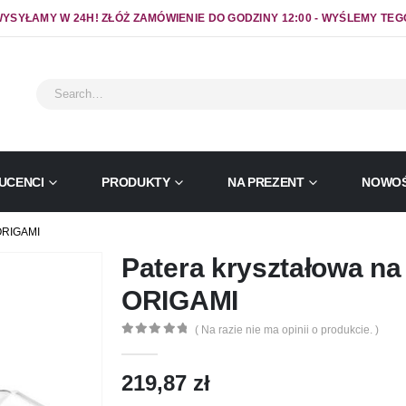
YSYŁAMY W 24H! ZŁÓŻ ZAMÓWIENIE DO GODZINY 12:00 - WYŚLEMY TEG
UCENCI
PRODUKTY
NA PREZENT
NOWOŚ
ORIGAMI
Patera kryształowa na
ORIGAMI
( Na razie nie ma opinii o produkcie. )
0
out of 5
219,87
zł