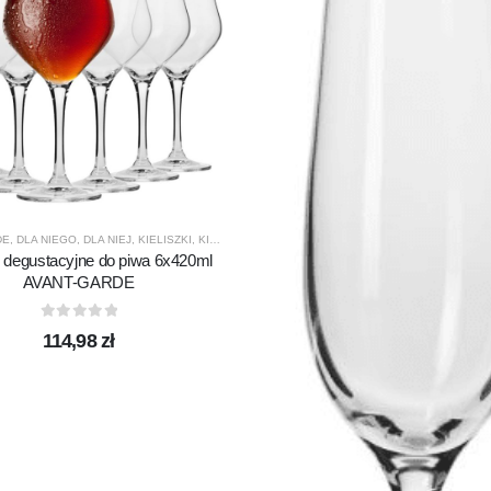
DE
,
DLA NIEGO
,
DLA NIEJ
,
KIELISZKI
,
KIELISZKI DO PIWA
,
KROSNO GLASS
,
PREZENTY
,
PR
ki degustacyjne do piwa 6x420ml
AVANT-GARDE
0
out of 5
114,98
zł
ZENTY
,
PRODUCENCI
,
PRODUKTY