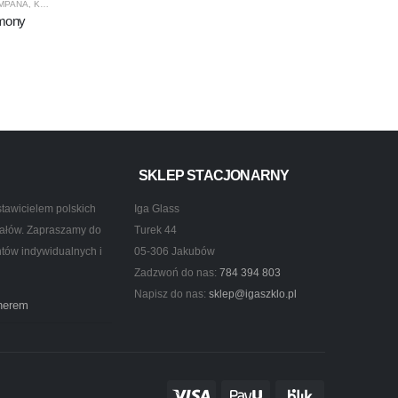
AMPANA
,
KROSNO GLASS
,
PRODUCENCI
,
PRODUKTY
rmony
SKLEP STACJONARNY
tawicielem polskich
Iga Glass
ztałów. Zapraszamy do
Turek 44
ntów indywidualnych i
05-306 Jakubów
Zadzwoń do nas:
784 394 803
Napisz do nas:
sklep@igaszklo.pl
tnerem