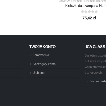
HARMONY
,
KIELISZKI
,
KIELISZKI DO SZ
Kieliszki do szampana Ha
0
out of 5
75,42
zł
TWOJE KONTO
IGA GLASS
Zamówienia
Jesteśmy przeds
hut szkła i krys
Szczegóły konta
współpracy klie
biznesowych.
Ulubione
Zostań par