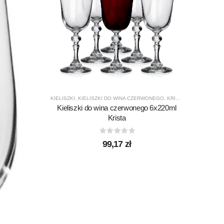
KIELISZKI
,
KIELISZKI DO WINA CZERWONEGO
,
KRISTA
,
KROSNO GLA
Kieliszki do wina czerwonego 6x220ml
ODUCENCI
,
PRODUKTY
CHILL
,
K
Krista
Szkla
0
out of 5
99,17
zł