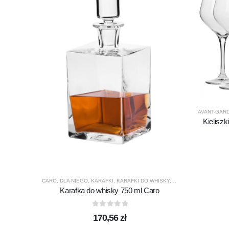
AVANT-GAR
Kielisz
CARO
,
DLA NIEGO
,
KARAFKI
,
KARAFKI DO WHISKY
,
KROSNO GLASS
,
PRE
Karafka do whisky 750 ml Caro
0
out of 5
170,56
zł