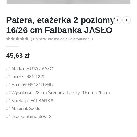
Patera, etażerka 2 poziomy
16/26 cm Falbanka JASŁO
( Na razie nie ma opinii o produkcie. )
0
out of 5
45,63
zł
✅ Marka: HUTA JASŁO
✅ Indeks: 481-1821
✅ Ean: 5904542406946
✅ Wysokość: 23 cm Średnica talerzy: 16 cm i 26 cm
✅ Kolekcja: FALBANKA
✅ Materiał: Szkło
✅ Liczba elementów: 2