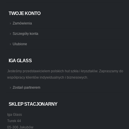
TWOJE KONTO
Zamówienia
Szczegóły konta
Ulubione
IGA GLASS
Jesteśmy przedstawicielem polskich hut szkła i kryształów. Zapraszamy do
współpracy klientów indywidualnych i biznesowych.
Zostań partnerem
SKLEP STACJONARNY
Iga Glass
Turek 44
05-306 Jakubów