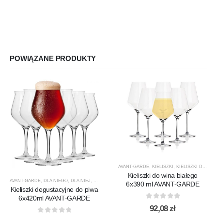
POWIĄZANE PRODUKTY
AVANT-GARDE
,
KIELISZKI
,
KIELISZKI DO WINA BIAŁEGO
Kieliszki do wina białego
AVANT-GARDE
,
DLA NIEGO
,
DLA NIEJ
,
KIELISZKI
,
KIELISZKI DO PIWA
,
KROSNO GLASS
,
PREZE
6x390 ml AVANT-GARDE
Kieliszki degustacyjne do piwa
6x420ml AVANT-GARDE
0
out of 5
92,08
zł