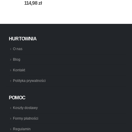
0
out of 5
114,98
zł
HURTOWNIA
O nas
Blog
Kontakt
Polityka prywatności
POMOC
Koszty dostawy
Formy płatności
Regulamin