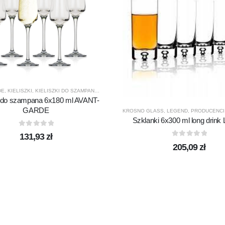
DE
,
KIELISZKI
,
KIELISZKI DO SZAMPANA
,
KROSNO GLASS
,
PRODUCENCI
,
PRODUKTY
i do szampana 6x180 ml AVANT-
GARDE
KROSNO GLASS
,
LEGEND
,
PRODUCENCI
ZENTY
,
PRODUCENCI
,
PRODUKTY
Szklanki 6x300 ml long drink
0
out of 5
131,93
zł
0
out of 5
205,09
zł