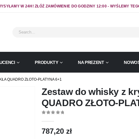
YSYŁAMY W 24H! ZŁÓŻ ZAMÓWIENIE DO GODZINY 12:00 - WYŚLEMY TEG
UCENCI
PRODUKTY
NA PREZENT
NOWOŚ
KŁA QUADRO ZŁOTO-PLATYNA 6+1
Zestaw do whisky z kr
QUADRO ZŁOTO-PLAT
0
out of 5
787,20
zł