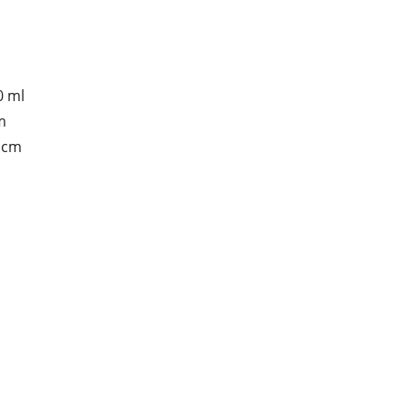
0 ml
m
2 cm