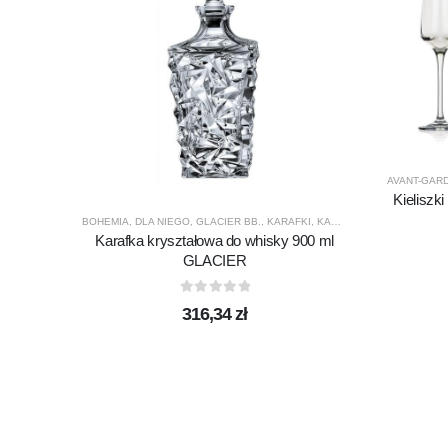
AVANT-GAR
Kieliszk
BOHEMIA
,
DLA NIEGO
,
GLACIER BB.
,
KARAFKI
,
KARAFKI DO WHISKY
,
PRE
Karafka kryształowa do whisky 900 ml
GLACIER
0
out of 5
316,34
zł