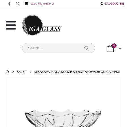
sklep@igaszklo.pl
ZALOGUJ SIĘ
0
SKLEP
MISA OWALNA NA NODZE KRYSZTAŁOWA 39 CM CALYPSO