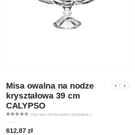
Misa owalna na nodze
kryształowa 39 cm
CALYPSO
( Na razie nie ma opinii o produkcie. )
0
out of 5
612,87
zł