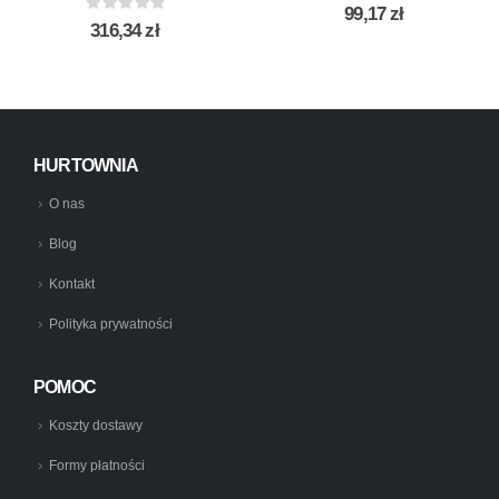
0
out of 5
99,17
zł
0
out of 5
316,34
zł
HURTOWNIA
O nas
Blog
Kontakt
Polityka prywatności
POMOC
Koszty dostawy
Formy płatności