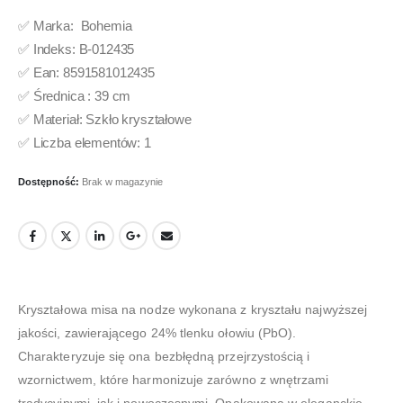
✅ Marka: Bohemia
✅ Indeks: B-012435
✅ Ean: 8591581012435
✅ Średnica : 39 cm
✅ Materiał: Szkło kryształowe
✅ Liczba elementów: 1
Dostępność:
Brak w magazynie
Kryształowa misa na nodze wykonana z kryształu najwyższej
jakości, zawierającego 24% tlenku ołowiu (PbO).
Charakteryzuje się ona bezbłędną przejrzystością i
wzornictwem, które harmonizuje zarówno z wnętrzami
tradycyjnymi, jak i nowoczesnymi. Opakowana w eleganckie,