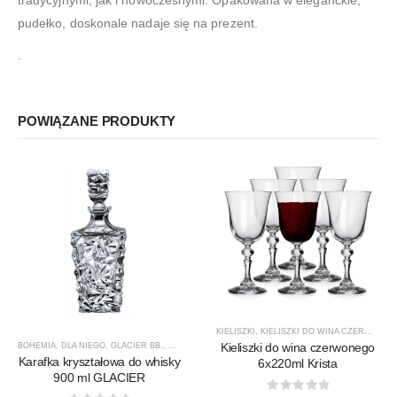
pudełko, doskonale nadaje się na prezent.
.
POWIĄZANE PRODUKTY
KIELISZKI
,
KIELISZKI DO WINA CZERWONEGO
Kieliszki do wina czerwonego
BOHEMIA
,
DLA NIEGO
,
GLACIER BB.
,
KARAFKI
,
KARAFKI DO WHISKY
,
PREZENTY
,
PRODUCEN
Karafka kryształowa do whisky
6x220ml Krista
900 ml GLACIER