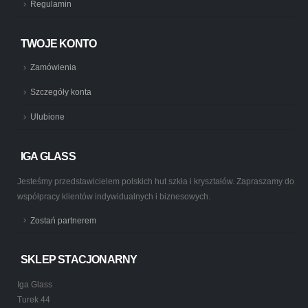
Regulamin
TWOJE KONTO
Zamówienia
Szczegóły konta
Ulubione
IGA GLASS
Jesteśmy przedstawicielem polskich hut szkła i kryształów. Zapraszamy do
współpracy klientów indywidualnych i biznesowych.
Zostań partnerem
SKLEP STACJONARNY
Iga Glass
Turek 44